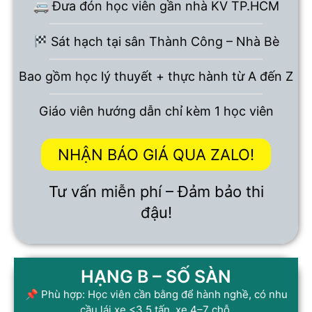
🚐 Đưa đón học viên gần nhà KV TP.HCM
Sát hạch tại sân Thành Công – Nhà Bè
Bao gồm học lý thuyết + thực hành từ A đến Z
Giáo viên hướng dẫn chỉ kèm 1 học viên
NHẬN BÁO GIÁ QUA ZALO!
Tư vấn miễn phí – Đảm bảo thi
đậu!
HẠNG B – SỐ SÀN
📌 Phù hợp: Học viên cần bằng để hành nghề, có nhu
cầu lái xe <3.5 tấn, xe 4–7 chỗ.