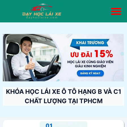
Trang chủ
Giới thiệu
Mô tô A- A1
Ô tô-B Số Tự Động
Ô tô-B Số Sàn
Ô tô-Hạng C1
Kiến thức
Liên hệ
KHÓA HỌC LÁI XE Ô TÔ HẠNG B VÀ C1
CHẤT LƯỢNG TẠI TPHCM