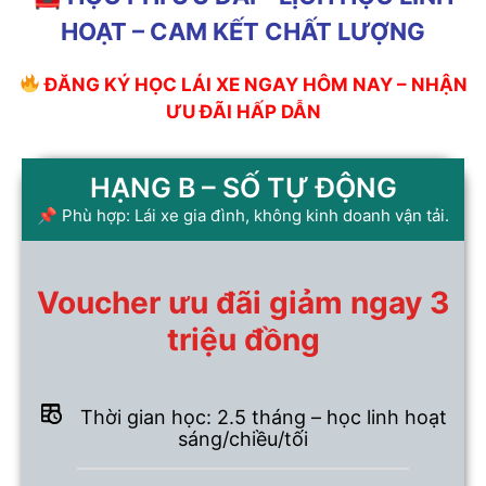
HOẠT – CAM KẾT CHẤT LƯỢNG
ĐĂNG KÝ HỌC LÁI XE NGAY HÔM NAY – NHẬN
ƯU ĐÃI HẤP DẪN
HẠNG B – SỐ TỰ ĐỘNG
📌 Phù hợp: Lái xe gia đình, không kinh doanh vận tải.
Voucher ưu đãi giảm ngay 3
triệu đồng
Thời gian học: 2.5 tháng – học linh hoạt
sáng/chiều/tối