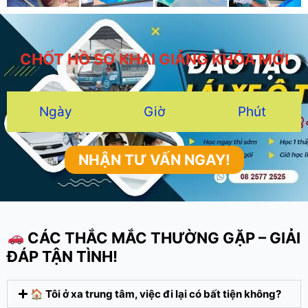
CHỐT HỒ SƠ KHAI GIẢNG KHÓA MỚI
Ngày
Giờ
Phút
NHẬN TƯ VẤN NGAY!
CÁC THẮC MẮC THƯỜNG GẶP – GIẢI
ĐÁP TẬN TÌNH!
🏠 Tôi ở xa trung tâm, việc đi lại có bất tiện không?