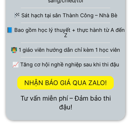
sáng/chiều/tối
Sát hạch tại sân Thành Công – Nhà Bè
📘 Bao gồm học lý thuyết + thực hành từ A đến
Z
👨‍🏫 1 giáo viên hướng dẫn chỉ kèm 1 học viên
📈 Tăng cơ hội nghề nghiệp sau khi thi đậu
NHẬN BÁO GIÁ QUA ZALO!
Tư vấn miễn phí – Đảm bảo thi
đậu!