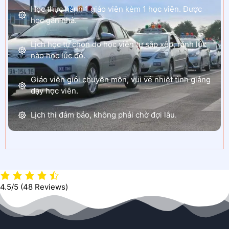
Học thực hành 1 giáo viên kèm 1 học viên. Được
học gần nhà.
Lịch học tự chọn do học viên tự sắp xếp, rảnh lúc
nào học lúc đó.
Giáo viên giỏi chuyên môn, vui vẻ nhiệt tình giảng
dạy học viên.
Lịch thi đảm bảo, không phải chờ đợi lâu.
4.5/5
(48 Reviews)