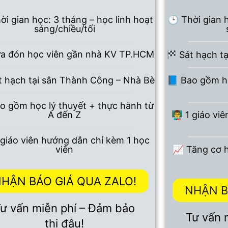
ời gian học: 3 tháng – học linh hoạt
🕒 Thời gian 
sáng/chiều/tối
a đón học viên gần nhà KV TP.HCM
Sát hạch t
 hạch tại sân Thành Công – Nhà Bè
📘 Bao gồm họ
o gồm học lý thuyết + thực hành từ
A đến Z
👨‍🏫 1 giáo 
 1 giáo viên hướng dẫn chỉ kèm 1 học
viên
📈 Tăng cơ h
HẬN BÁO GIÁ QUA ZALO!
NHẬN B
ư vấn miễn phí – Đảm bảo
Tư vấn 
thi đậu!