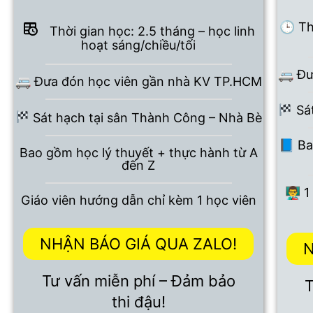
🕒 Th
Thời gian học: 2.5 tháng – học linh
hoạt sáng/chiều/tối
🚐 Đư
🚐 Đưa đón học viên gần nhà KV TP.HCM
Sát
Sát hạch tại sân Thành Công – Nhà Bè
📘 Ba
Bao gồm học lý thuyết + thực hành từ A
đến Z
👨‍
Giáo viên hướng dẫn chỉ kèm 1 học viên
NHẬN BÁO GIÁ QUA ZALO!
N
Tư vấn miễn phí – Đảm bảo
T
thi đậu!