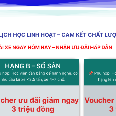
– LỊCH HỌC LINH HOẠT – CAM KẾT CHẤT LƯ
I XE NGAY HÔM NAY – NHẬN ƯU ĐÃI HẤP DẪN
HẠNG B – SỐ SÀN
 hợp: Học viên cần bằng để hành nghề, có
📌 Phù hợp: Học
nhu cầu lái xe <3.5 tấn, xe 4–7 chỗ.
hạng lên 
cher ưu đãi giảm ngay
Voucher 
3 triệu đồng
3