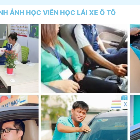
NH ẢNH HỌC VIÊN HỌC LÁI XE Ô TÔ