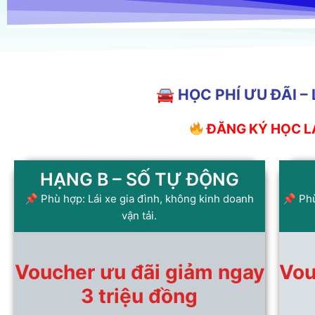
🚘 HỌC PHÍ ƯU ĐÃI 
ĐĂNG KÝ HỌC LÁ
HẠNG B – SỐ TỰ ĐỘNG
📌 Phù hợp: Lái xe gia đình, không kinh doanh
📌 Phù
vận tải.
Voucher ưu đãi giảm ngay
Vou
3 triệu đồng