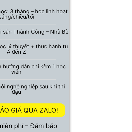
học: 3 tháng – học linh hoạt
sáng/chiều/tối
ại sân Thành Công – Nhà Bè
c lý thuyết + thực hành từ
A đến Z
viên hướng dẫn chỉ kèm 1 học
viên
ội nghề nghiệp sau khi thi
đậu
ÁO GIÁ QUA ZALO!
miễn phí – Đảm bảo