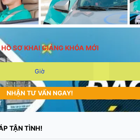
 HỒ SƠ KHAI GIẢNG KHÓA MỚI
Giờ
NHẬN TƯ VẤN NGAY!
P TẬN TÌNH!