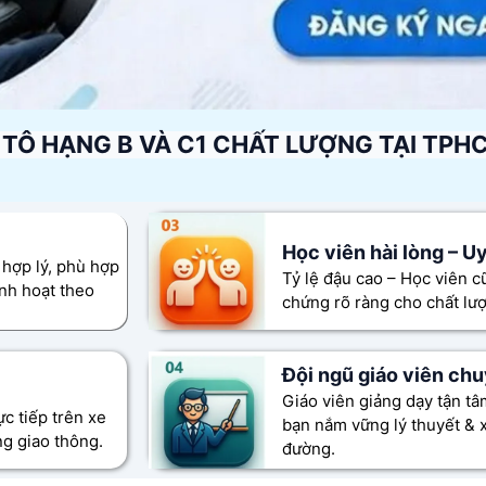
 TÔ HẠNG B VÀ C1 CHẤT LƯỢNG TẠI TPH
Học viên hài lòng – U
 hợp lý, phù hợp
Tỷ lệ đậu cao – Học viên cũ
inh hoạt theo
chứng rõ ràng cho chất lượ
Đội ngũ giáo viên ch
Giáo viên giảng dạy tận t
ực tiếp trên xe
bạn nắm vững lý thuyết & xử
ng giao thông.
đường.