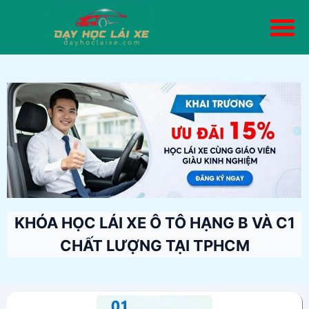
Trang chủ
Giới thiệu
Mô tô A- A1
Ô tô-B Số Tự Động
Ô tô-B Số Sàn
Ô tô-Hạng C1
Kiến thức
Liên hệ
KHÓA HỌC LÁI XE Ô TÔ HẠNG B VÀ C1
CHẤT LƯỢNG TẠI TPHCM