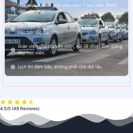
Học thực hành 1 giáo viên kèm 1 học viên. Được
học gần nhà.
Lịch học tự chọn do học viên tự sắp xếp, rảnh lúc
nào học lúc đó.
Giáo viên giỏi chuyên môn, vui vẻ nhiệt tình giảng
dạy học viên.
Lịch thi đảm bảo, không phải chờ đợi lâu.
4.5/5
(48 Reviews)