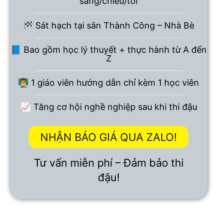
sáng/chiều/tối
Sát hạch tại sân Thành Công – Nhà Bè
📘 Bao gồm học lý thuyết + thực hành từ A đến
Z
👨‍🏫 1 giáo viên hướng dẫn chỉ kèm 1 học viên
📈 Tăng cơ hội nghề nghiệp sau khi thi đậu
NHẬN BÁO GIÁ QUA ZALO!
Tư vấn miễn phí – Đảm bảo thi
đậu!