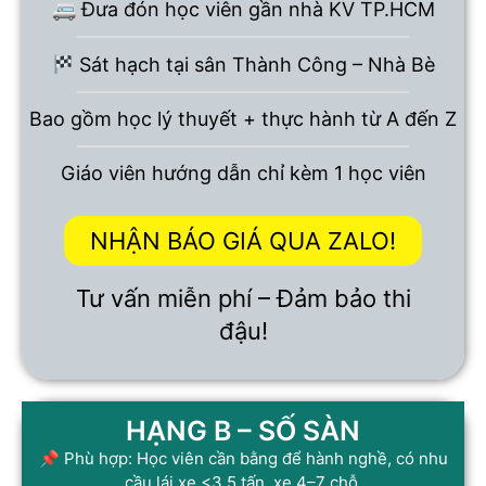
🚐 Đưa đón học viên gần nhà KV TP.HCM
Sát hạch tại sân Thành Công – Nhà Bè
Bao gồm học lý thuyết + thực hành từ A đến Z
Giáo viên hướng dẫn chỉ kèm 1 học viên
NHẬN BÁO GIÁ QUA ZALO!
Tư vấn miễn phí – Đảm bảo thi
đậu!
HẠNG B – SỐ SÀN
📌 Phù hợp: Học viên cần bằng để hành nghề, có nhu
cầu lái xe <3.5 tấn, xe 4–7 chỗ.