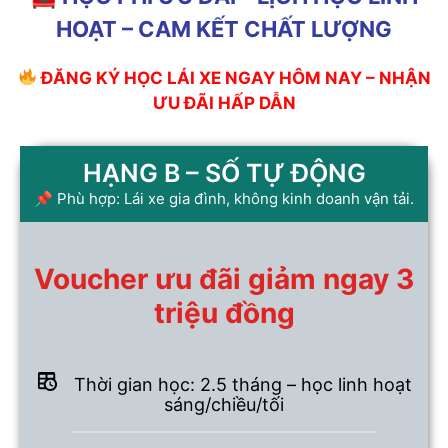
HOẠT – CAM KẾT CHẤT LƯỢNG
ĐĂNG KÝ HỌC LÁI XE NGAY HÔM NAY – NHẬN
ƯU ĐÃI HẤP DẪN
HẠNG B – SỐ TỰ ĐỘNG
📌 Phù hợp: Lái xe gia đình, không kinh doanh vận tải.
Voucher ưu đãi giảm ngay 3
triệu đồng
Thời gian học: 2.5 tháng – học linh hoạt
sáng/chiều/tối