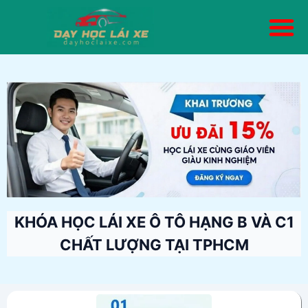
Trang chủ
Giới thiệu
Mô tô A- A1
Ô tô-B Số Tự Động
Ô tô-B Số Sàn
Ô tô-Hạng C1
Kiến thức
Liên hệ
KHÓA HỌC LÁI XE Ô TÔ HẠNG B VÀ C1
CHẤT LƯỢNG TẠI TPHCM