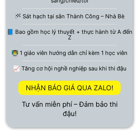
sáng/chiều/tối
Sát hạch tại sân Thành Công – Nhà Bè
📘 Bao gồm học lý thuyết + thực hành từ A đến
Z
👨‍🏫 1 giáo viên hướng dẫn chỉ kèm 1 học viên
📈 Tăng cơ hội nghề nghiệp sau khi thi đậu
NHẬN BÁO GIÁ QUA ZALO!
Tư vấn miễn phí – Đảm bảo thi
đậu!