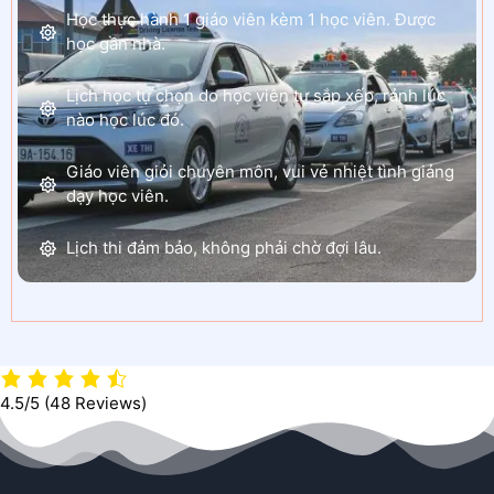
Học thực hành 1 giáo viên kèm 1 học viên. Được
học gần nhà.
Lịch học tự chọn do học viên tự sắp xếp, rảnh lúc
nào học lúc đó.
Giáo viên giỏi chuyên môn, vui vẻ nhiệt tình giảng
dạy học viên.
Lịch thi đảm bảo, không phải chờ đợi lâu.
4.5/5
(48 Reviews)