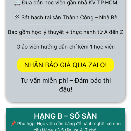
🚐 Đưa đón học viên gần nhà KV TP.HCM
Sát hạch tại sân Thành Công – Nhà Bè
Bao gồm học lý thuyết + thực hành từ A đến Z
Giáo viên hướng dẫn chỉ kèm 1 học viên
NHẬN BÁO GIÁ QUA ZALO!
Tư vấn miễn phí – Đảm bảo thi
đậu!
HẠNG B – SỐ SÀN
📌 Phù hợp: Học viên cần bằng để hành nghề, có nhu
cầu lái xe <3.5 tấn, xe 4–7 chỗ.