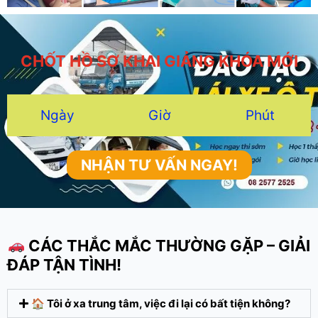
CHỐT HỒ SƠ KHAI GIẢNG KHÓA MỚI
Ngày
Giờ
Phút
NHẬN TƯ VẤN NGAY!
CÁC THẮC MẮC THƯỜNG GẶP – GIẢI
ĐÁP TẬN TÌNH!
🏠 Tôi ở xa trung tâm, việc đi lại có bất tiện không?