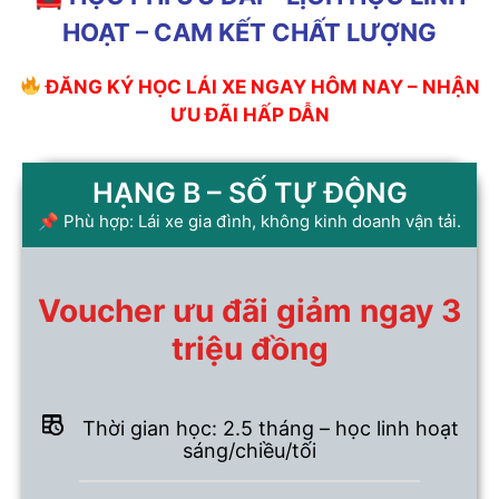
HOẠT – CAM KẾT CHẤT LƯỢNG
ĐĂNG KÝ HỌC LÁI XE NGAY HÔM NAY – NHẬN
ƯU ĐÃI HẤP DẪN
HẠNG B – SỐ TỰ ĐỘNG
📌 Phù hợp: Lái xe gia đình, không kinh doanh vận tải.
Voucher ưu đãi giảm ngay 3
triệu đồng
Thời gian học: 2.5 tháng – học linh hoạt
sáng/chiều/tối